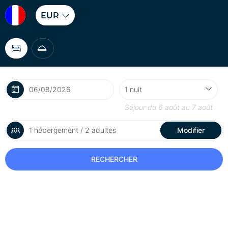
EUR
Séjour du
6 août
au
7 août
1 hébergement / 2 adultes
Modifier