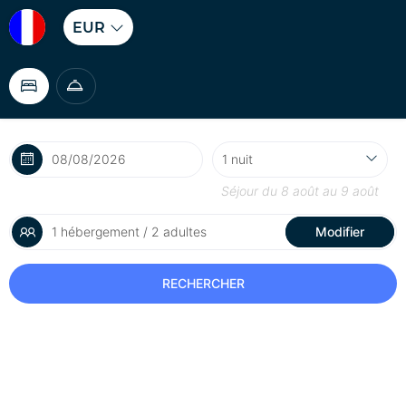
EUR
Séjour du
8 août
au
9 août
1 hébergement / 2 adultes
Modifier