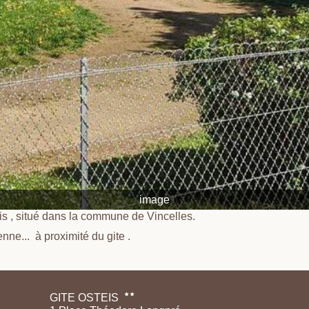
image
is , situé dans la commune de Vincelles.
enne... à proximité du gite .
GITE OSTEIS