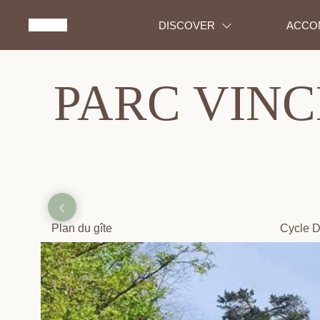
DISCOVER
ACCO
PARC VINC
Plan du gîte
Cycle D
électriq