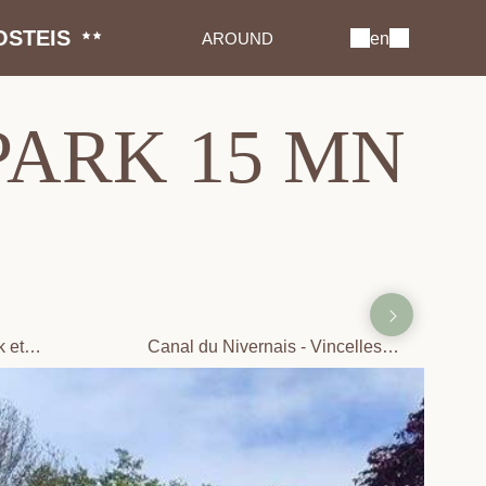
OSTEIS
AROUND
en
PARK 15 MN
 et
Canal du Nivernais - Vincelles
(500 m)