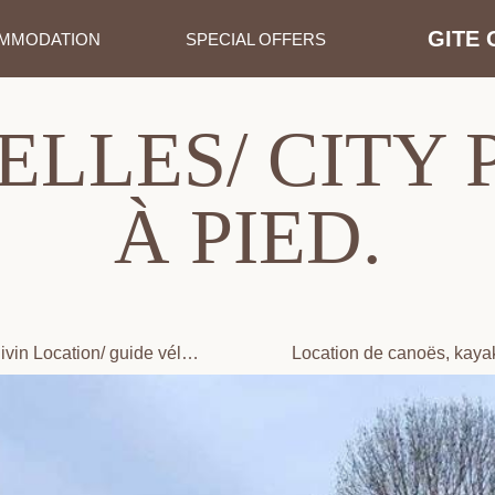
GITE 
MMODATION
SPECIAL OFFERS
ELLES/ CITY 
À PIED.
ivin Location/ guide vélo
Location de canoës, kayak
ue. Vincelottes
paddles - Vincelottes